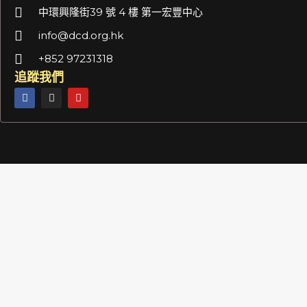
中環興隆街39 號 4 樓 第一宏豐中心
info@dcd.org.hk
+852 97231318
追蹤我們
F
I
Y
a
n
o
c
s
u
e
t
t
b
a
u
o
g
b
o
r
e
k
a
m