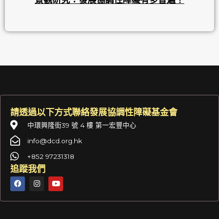
請透過以下方式聯絡發展協調性障礙基金會
中環興隆街39 號 4 樓 第一宏豐中心
info@dcd.org.hk
+852 97231318
追蹤我們
F
I
Y
a
n
o
c
s
u
e
t
t
b
a
u
o
g
b